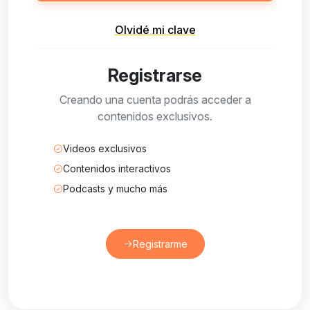
Olvidé mi clave
Registrarse
Creando una cuenta podrás acceder a
contenidos exclusivos.
Videos exclusivos
Contenidos interactivos
Podcasts y mucho más
Registrarme